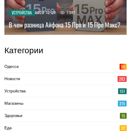
УСТРОЙСТВА
2023-12-29
1381
В чем разница Айфона 15 Про и 15 Про Макс?
Категории
56
Одесса
283
Новости
151
Устройства
315
Магазины
15
Здоровье
32
Еда