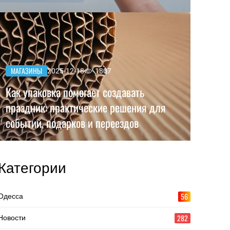
МАГАЗИНЫ
2025-12-18
1807
Как упаковка помогает создавать
праздник: практические решения для
событий, подарков и переездов
Категории
56
Одесса
282
Новости