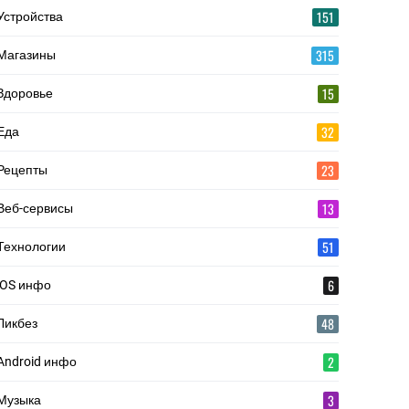
151
Устройства
315
Магазины
15
Здоровье
32
Еда
23
Рецепты
13
Веб-сервисы
51
Технологии
6
iOS инфо
48
Ликбез
2
Android инфо
3
Музыка