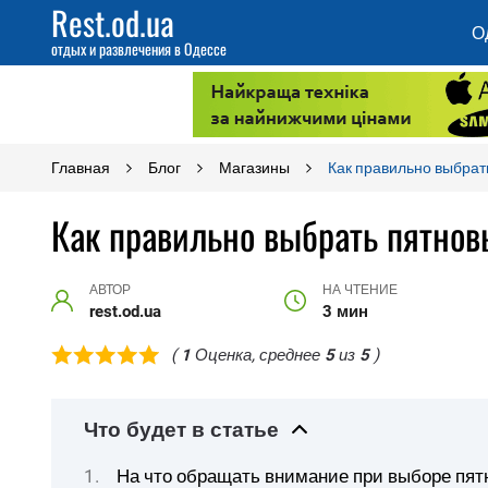
Rest.od.ua
О
отдых и развлечения в Одессе
Главная
Блог
Магазины
Как правильно выбрат
Как правильно выбрать пятно
АВТОР
НА ЧТЕНИЕ
rest.od.ua
3 мин
(
1
Оценка, среднее
5
из
5
)
Что будет в статье
На что обращать внимание при выборе пя