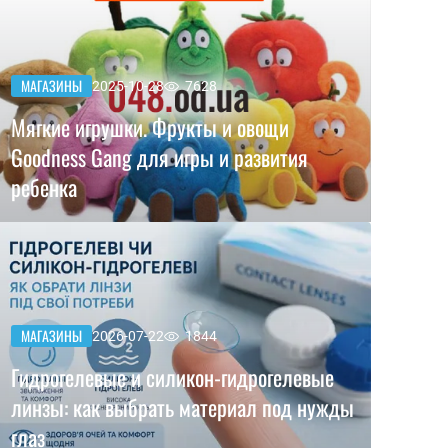
МАГАЗИНЫ
2025-10-28
7628
Мягкие игрушки. Фрукты и овощи
Goodness Gang для игры и развития
ребенка
МАГАЗИНЫ
2026-07-22
1844
Гидрогелевые и силикон-гидрогелевые
линзы: как выбрать материал под нужды
глаз