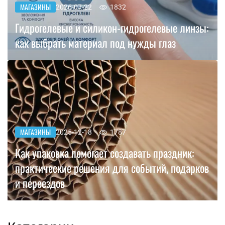
МАГАЗИНЫ
2026-07-22
1832
Гидрогелевые и силикон-гидрогелевые линзы:
как выбрать материал под нужды глаз
МАГАЗИНЫ
2025-12-18
1787
Как упаковка помогает создавать праздник:
практические решения для событий, подарков
и переездов