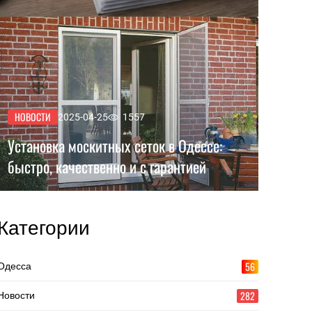
НОВОСТИ
2025-04-25
1557
Установка москитных сеток в Одессе:
быстро, качественно и с гарантией
Категории
56
Одесса
282
Новости