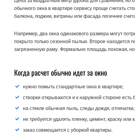
Цена за квадратный метр удобна для сравнения, но о
обычного окна в квартире сервису проще считать сто
балкона, лоджии, витрины или фасада логичнее счит
Например, два окна одинакового размера могут потр
покрыто только сезонной пылью. Второе находится по
загрязненную раму. Формально площадь похожая, но 
Когда расчет обычно идет за окно
нужно помыть стандартные окна в квартире;
створки открываются и к наружной стороне есть 
на стекле обычная пыль, следы дождя, отпечатки,
не требуется удалять пленку, цемент, краску или к
заказ совмещается с уборкой квартиры.