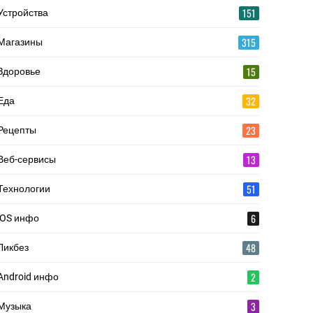
151
Устройства
315
Магазины
15
Здоровье
32
Еда
23
Рецепты
13
Веб-сервисы
51
Технологии
6
iOS инфо
48
Ликбез
2
Android инфо
3
Музыка