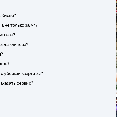
в Киеве?
 а не только за м²?
е окон?
езда клинера?
н?
окон?
 с уборкой квартиры?
аказать сервис?