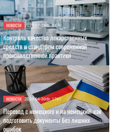
НОВОСТИ
2026-07-28
2470
Контроль качества лекарственных
средств и стандарты современной
производственной практики
НОВОСТИ
2026-04-30
1761
Перевод с немецкого и на немецкий: как
подготовить документы без лишних
ошибок