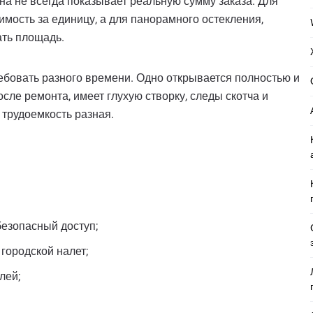
на не всегда показывает реальную сумму заказа. Для
имость за единицу, а для панорамного остекления,
ать площадь.
ебовать разного времени. Одно открывается полностью и
сле ремонта, имеет глухую створку, следы скотча и
трудоемкость разная.
безопасный доступ;
 городской налет;
лей;