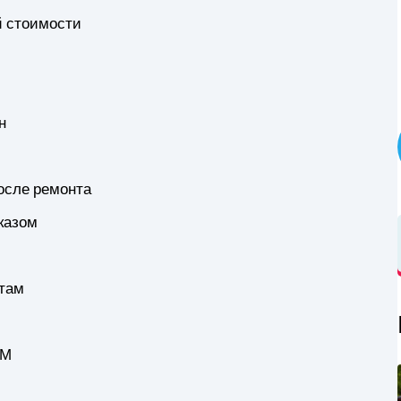
й стоимости
н
осле ремонта
казом
атам
ЁМ