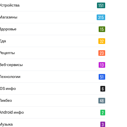
151
Устройства
315
Магазины
15
Здоровье
32
Еда
23
Рецепты
13
Веб-сервисы
51
Технологии
6
iOS инфо
48
Ликбез
2
Android инфо
3
Музыка