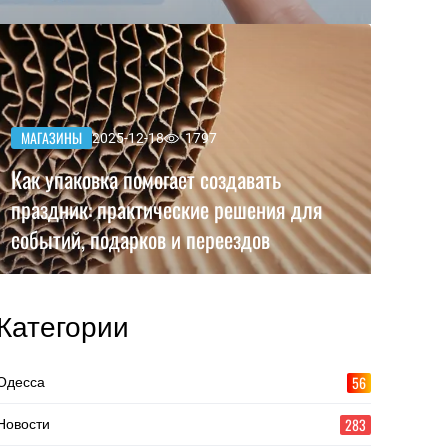
МАГАЗИНЫ
2025-12-18
1797
Как упаковка помогает создавать
праздник: практические решения для
событий, подарков и переездов
Категории
56
Одесса
283
Новости