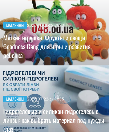
МАГАЗИНЫ
2025-10-28
7623
Мягкие игрушки. Фрукты и овощи
Goodness Gang для игры и развития
ребенка
МАГАЗИНЫ
2026-07-22
1835
Гидрогелевые и силикон-гидрогелевые
линзы: как выбрать материал под нужды
глаз