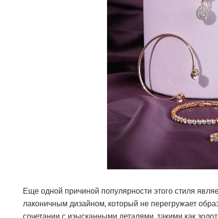
Еще одной причиной популярности этого стиля являе
лаконичным дизайном, который не перегружает образ
сочетании с изысканными деталями, такими как золо