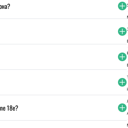
она?
one 18e?