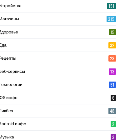
151
Устройства
315
Магазины
15
Здоровье
32
Еда
23
Рецепты
13
Веб-сервисы
51
Технологии
6
iOS инфо
48
Ликбез
2
Android инфо
3
Музыка