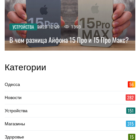
УСТРОЙСТВА
2023-12-29
1393
В чем разница Айфона 15 Про и 15 Про Макс?
Категории
56
Одесса
282
Новости
151
Устройства
315
Магазины
15
Здоровье