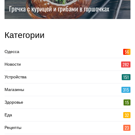
Гречка с курицей и грибами в горшочках
Категории
56
Одесса
282
Новости
151
Устройства
315
Магазины
15
Здоровье
32
Еда
23
Рецепты